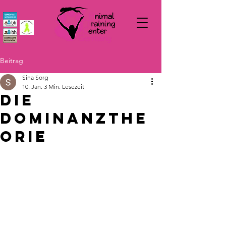
Beitrag
Sina Sorg
10. Jan.
3 Min. Lesezeit
die
Dominanzthe
orie