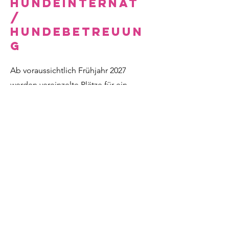
Hundeinternat
/
Hundebetreuun
g
Ab voraussichtlich Frühjahr 2027
werden vereinzelte Plätze für ein
Hundeinternat frei sein
KONTAKT
Hüttenweiler 6
88239 Wangen im Allgäu